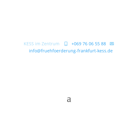
KESS im Zentrum
+069 76 06 55 88
info@fruehfoerderung-frankfurt-kess.de