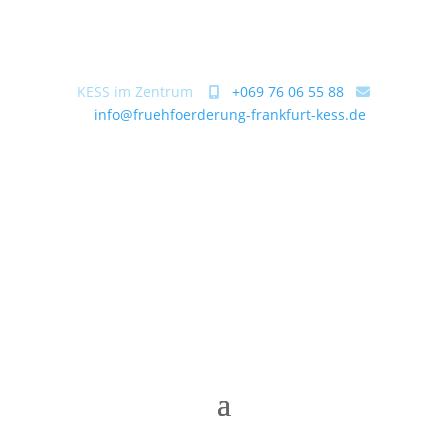
KESS im Zentrum
+069 76 06 55 88
info@fruehfoerderung-frankfurt-kess.de